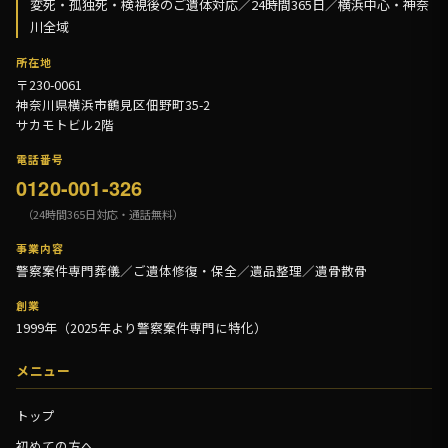
変死・孤独死・検視後のご遺体対応／24時間365日／横浜中心・神奈
川全域
所在地
〒230-0061
神奈川県横浜市鶴見区佃野町35-2
サカモトビル2階
電話番号
0120-001-326
（24時間365日対応・通話無料）
事業内容
警察案件専門葬儀／ご遺体修復・保全／遺品整理／遺骨散骨
創業
1999年（2025年より警察案件専門に特化）
メニュー
トップ
初めての方へ