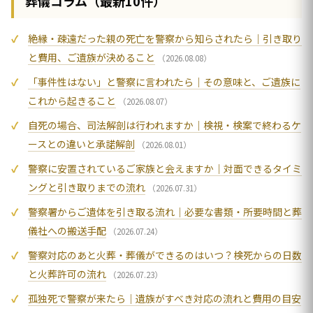
葬儀コラム（最新10件）
絶縁・疎遠だった親の死亡を警察から知らされたら｜引き取り
と費用、ご遺族が決めること
（2026.08.08）
「事件性はない」と警察に言われたら｜その意味と、ご遺族に
これから起きること
（2026.08.07）
自死の場合、司法解剖は行われますか｜検視・検案で終わるケ
ースとの違いと承諾解剖
（2026.08.01）
警察に安置されているご家族と会えますか｜対面できるタイミ
ングと引き取りまでの流れ
（2026.07.31）
警察署からご遺体を引き取る流れ｜必要な書類・所要時間と葬
儀社への搬送手配
（2026.07.24）
警察対応のあと火葬・葬儀ができるのはいつ？検死からの日数
と火葬許可の流れ
（2026.07.23）
孤独死で警察が来たら｜遺族がすべき対応の流れと費用の目安