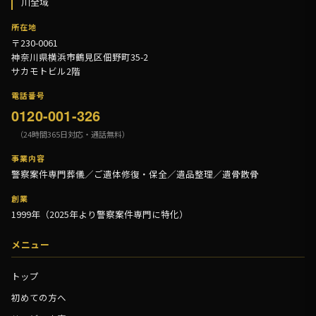
川全域
所在地
〒230-0061
神奈川県横浜市鶴見区佃野町35-2
サカモトビル2階
電話番号
0120-001-326
（24時間365日対応・通話無料）
事業内容
警察案件専門葬儀／ご遺体修復・保全／遺品整理／遺骨散骨
創業
1999年（2025年より警察案件専門に特化）
メニュー
トップ
初めての方へ