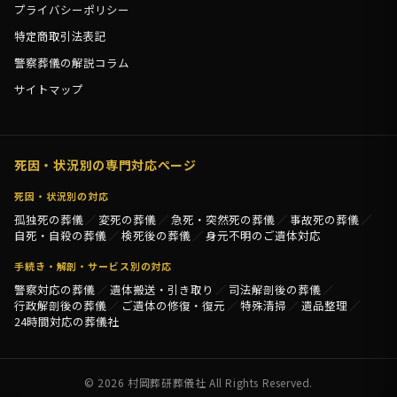
プライバシーポリシー
特定商取引法表記
警察葬儀の解説コラム
サイトマップ
死因・状況別の専門対応ページ
死因・状況別の対応
孤独死の葬儀
変死の葬儀
急死・突然死の葬儀
事故死の葬儀
自死・自殺の葬儀
検死後の葬儀
身元不明のご遺体対応
手続き・解剖・サービス別の対応
警察対応の葬儀
遺体搬送・引き取り
司法解剖後の葬儀
行政解剖後の葬儀
ご遺体の修復・復元
特殊清掃
遺品整理
24時間対応の葬儀社
© 2026 村岡葬研葬儀社 All Rights Reserved.