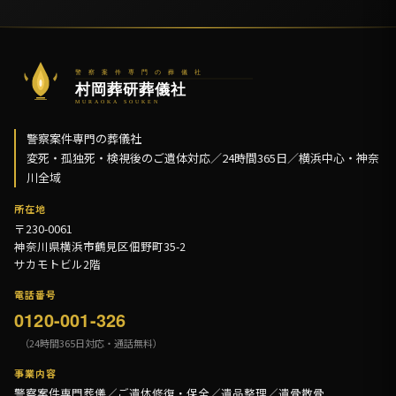
警察案件専門の葬儀社
変死・孤独死・検視後のご遺体対応／24時間365日／横浜中心・神奈
川全域
所在地
〒230-0061
神奈川県横浜市鶴見区佃野町35-2
サカモトビル2階
電話番号
0120-001-326
（24時間365日対応・通話無料）
事業内容
警察案件専門葬儀／ご遺体修復・保全／遺品整理／遺骨散骨