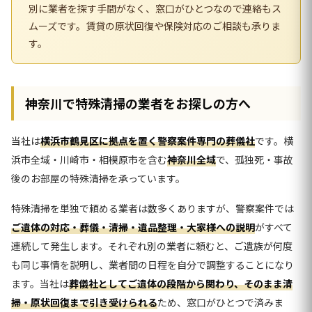
別に業者を探す手間がなく、窓口がひとつなので連絡もス
ムーズです。賃貸の原状回復や保険対応のご相談も承りま
す。
神奈川で特殊清掃の業者をお探しの方へ
当社は
横浜市鶴見区に拠点を置く警察案件専門の葬儀社
です。横
浜市全域・川崎市・相模原市を含む
神奈川全域
で、孤独死・事故
後のお部屋の特殊清掃を承っています。
特殊清掃を単独で頼める業者は数多くありますが、警察案件では
ご遺体の対応・葬儀・清掃・遺品整理・大家様への説明
がすべて
連続して発生します。それぞれ別の業者に頼むと、ご遺族が何度
も同じ事情を説明し、業者間の日程を自分で調整することになり
ます。当社は
葬儀社としてご遺体の段階から関わり、そのまま清
掃・原状回復まで引き受けられる
ため、窓口がひとつで済みま