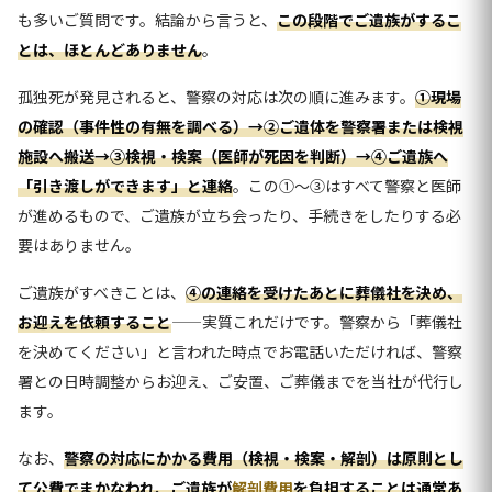
も多いご質問です。結論から言うと、
この段階でご遺族がするこ
とは、ほとんどありません
。
孤独死が発見されると、警察の対応は次の順に進みます。
①現場
の確認（事件性の有無を調べる）→②ご遺体を警察署または検視
施設へ搬送→③検視・検案（医師が死因を判断）→④ご遺族へ
「引き渡しができます」と連絡
。この①〜③はすべて警察と医師
が進めるもので、ご遺族が立ち会ったり、手続きをしたりする必
要はありません。
ご遺族がすべきことは、
④の連絡を受けたあとに葬儀社を決め、
お迎えを依頼すること
——実質これだけです。警察から「葬儀社
を決めてください」と言われた時点でお電話いただければ、警察
署との日時調整からお迎え、ご安置、ご葬儀までを当社が代行し
ます。
なお、
警察の対応にかかる費用（検視・検案・解剖）は原則とし
て公費でまかなわれ、ご遺族が
解剖費用
を負担することは通常あ