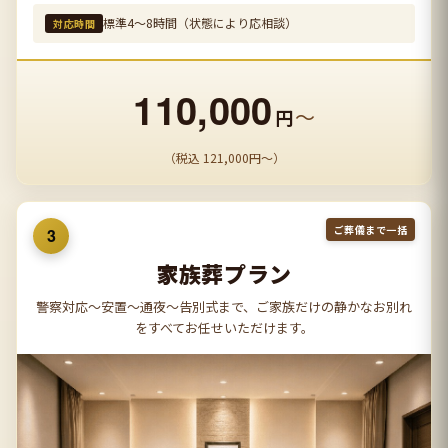
標準4〜8時間（状態により応相談）
対応時間
110,000
〜
円
（税込 121,000円〜）
ご葬儀まで一括
3
家族葬プラン
警察対応〜安置〜通夜〜告別式まで、ご家族だけの静かなお別れ
をすべてお任せいただけます。