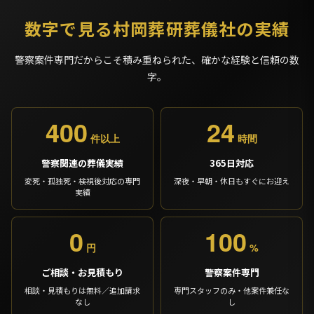
数字で見る村岡葬研葬儀社の実績
警察案件専門だからこそ積み重ねられた、確かな経験と信頼の数
字。
400
24
件以上
時間
警察関連の葬儀実績
365日対応
変死・孤独死・検視後対応の専門
深夜・早朝・休日もすぐにお迎え
実績
0
100
円
%
ご相談・お見積もり
警察案件専門
相談・見積もりは無料／追加請求
専門スタッフのみ・他案件兼任な
なし
し