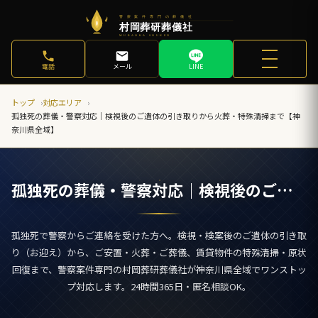
電話
メール
LINE
トップ
対応エリア
孤独死の葬儀・警察対応｜検視後のご遺体の引き取りから火葬・特殊清掃まで【神
奈川県全域】
孤独死の葬儀・警察対応｜検視後のご遺体の引き取りから火葬・特殊清掃まで【神奈川県全域】
孤独死で警察からご連絡を受けた方へ。検視・検案後のご遺体の引き取
り（お迎え）から、ご安置・火葬・ご葬儀、賃貸物件の特殊清掃・原状
回復まで、警察案件専門の村岡葬研葬儀社が神奈川県全域でワンストッ
プ対応します。24時間365日・匿名相談OK。