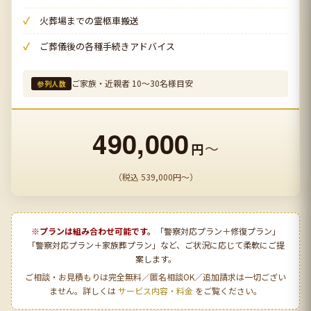
火葬場までの霊柩車搬送
ご葬儀後の各種手続きアドバイス
ご家族・近親者 10〜30名様目安
参列人数
490,000
〜
円
（税込 539,000円〜）
※プランは組み合わせ可能です。
「警察対応プラン＋修復プラン」
「警察対応プラン＋家族葬プラン」など、ご状況に応じて柔軟にご提
案します。
ご相談・お見積もりは完全無料／匿名相談OK／追加請求は一切ござい
ません。詳しくは
サービス内容・料金
をご覧ください。