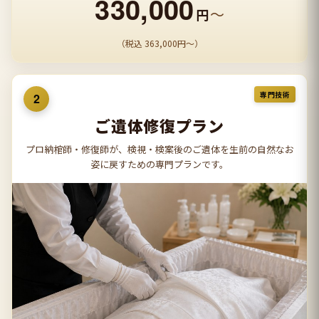
330,000
〜
円
（税込 363,000円〜）
専門技術
2
ご遺体修復プラン
プロ納棺師・修復師が、検視・検案後のご遺体を生前の自然なお
姿に戻すための専門プランです。