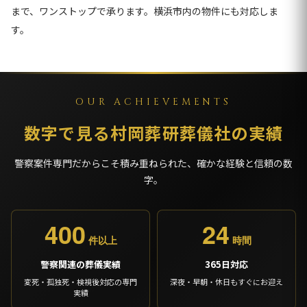
まで、ワンストップで承ります。横浜市内の物件にも対応しま
す。
OUR ACHIEVEMENTS
数字で見る村岡葬研葬儀社の実績
警察案件専門だからこそ積み重ねられた、確かな経験と信頼の数
字。
400
24
件以上
時間
警察関連の葬儀実績
365日対応
変死・孤独死・検視後対応の専門
深夜・早朝・休日もすぐにお迎え
実績