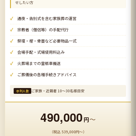
せしたい方
通夜・告別式を含む家族葬の運営
宗教者（僧侶等）の手配代行
祭壇・棺・骨壺など必要物品一式
会場手配・式場使用料込み
火葬場までの霊柩車搬送
ご葬儀後の各種手続きアドバイス
ご家族・近親者 10〜30名様目安
参列人数
490,000
〜
円
（税込 539,000円〜）