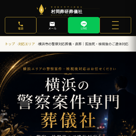
電話
メール
LINE
トップ
対応エリア
横浜市の警察対応葬儀・直葬｜孤独死・検視後のご遺体対応