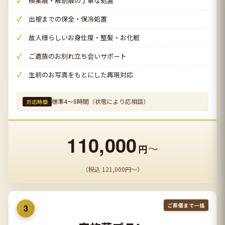
検案痕・解剖痕の丁寧な処置
出棺までの保全・保冷処置
故人様らしいお身仕度・整髪・お化粧
ご遺族のお別れ立ち会いサポート
生前のお写真をもとにした再現対応
標準4〜8時間（状態により応相談）
対応時間
110,000
〜
円
（税込 121,000円〜）
ご葬儀まで一括
3