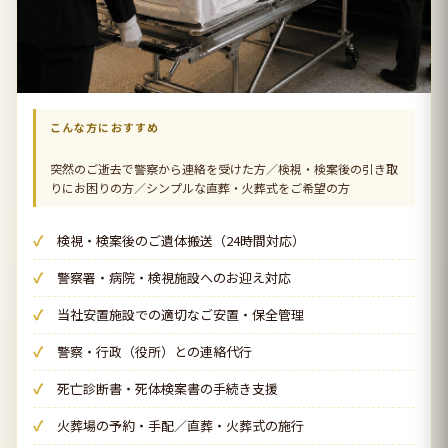
こんな方におすすめ
突然のご逝去で警察から連絡を受けた方／検視・検案後の引き取
りにお困りの方／シンプルな直葬・火葬式をご希望の方
検視・検案後のご遺体搬送（24時間対応）
警察署・病院・検視施設へのお迎え対応
当社安置施設での適切なご安置・保全管理
警察・行政（役所）との連絡代行
死亡診断書・死体検案書の手続き支援
火葬場の予約・手配／直葬・火葬式の施行