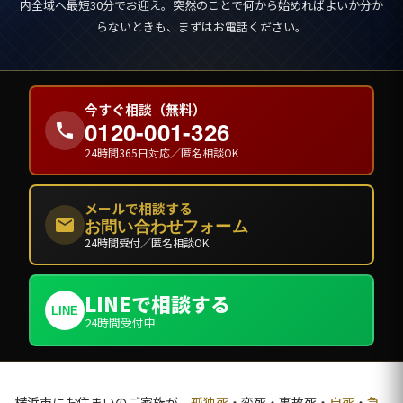
内全域へ最短30分でお迎え。突然のことで何から始めればよいか分か
らないときも、まずはお電話ください。
今すぐ相談（無料）
0120-001-326
24時間365日対応／匿名相談OK
メールで相談する
お問い合わせフォーム
24時間受付／匿名相談OK
LINEで相談する
LINE
24時間受付中
横浜市にお住まいのご家族が、
孤独死
・変死・事故死・
自死
・
急