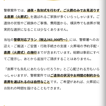
警察案件では、
通夜・告別式を行わず、ご火葬のみでお見送りす
る直葬（火葬式）
を選ばれるご家族が多くいらっしゃいます。ご
遺体の状態やご親族のご事情、費用面から、横浜市でも直葬が現
実的な選択になることは少なくありません。
当社の
警察対応プラン（税込363,000円〜）
には、警察署へのお
迎え・ご搬送・ご安置・行政手続きの支援・火葬場の予約手配・
直葬（火葬式）の施行
までが含まれています。総額は事前にすべ
てご提示し、あとから追加でご請求することはありません。
「直葬でも失礼にあたらないだろうか」とご心配される方もいら
っしゃいますが、警察案件では
ご遺体の状況やお時間の制約から
直葬を選ばれるのは自然なこと
です。ご希望があれば、火葬前に
お別れの時間を設けることもできます。