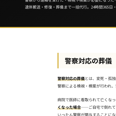
遺体搬送・修復・葬儀まで一括代行。24時間365日
警察対応の葬儀
警察対応の葬儀
とは、変死・孤独
警察による検視・検案が行われ、
病院で医師に看取られて亡くなっ
くなった場合
——ご自宅で倒れて
いったん警察が関与することにな