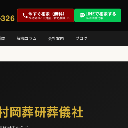
今すぐ相談（無料）
LINEで相談する
-326
24時間365日対応／匿名相談OK
24時間受付中
質問
解説コラム
会社案内
ブログ
村岡葬研葬儀社
連絡対応からご