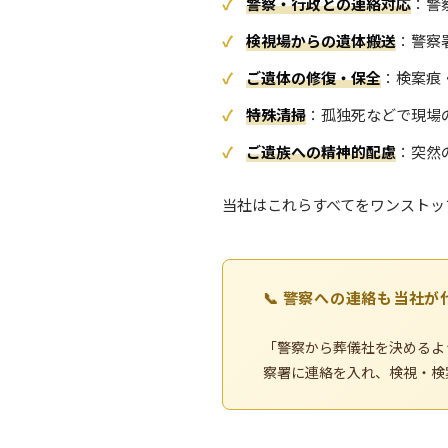
警察・行政との連絡対応
：警
検視場からの遺体搬送
：警察
ご遺体の修復・保全
：検案痕
特殊清掃
：孤独死などで現場
ご遺族への精神的配慮
：突然
当社はこれらすべてをワンストッ
📞 警察への連絡も当社が
「警察から葬儀社を決めるよ
察署に連絡を入れ、検視・検