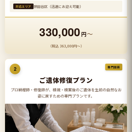
世田谷区（迅速にお迎え可能）
対応エリア
330,000
〜
円
（税込 363,000円〜）
専門技術
2
ご遺体修復プラン
プロ納棺師・修復師が、検視・検案後のご遺体を生前の自然なお
姿に戻すための専門プランです。