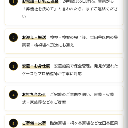
お電話・LINEご連絡
：24時間365日対応。警察から
「葬儀社を決めて」と言われたら、まずご連絡くださ
い
お迎え・搬送
：検視・検案の完了後、世田谷区内の警
察署・検視場へ迅速にお迎え
安置・お身仕度
：安置施設で保全管理。発見が遅れた
ケースもプロ納棺師が丁寧に対応
お打ち合わせ
：ご家族のご意向を伺い、直葬・火葬
式・家族葬などをご提案
ご葬儀・火葬
：臨海斎場・桐ヶ谷斎場など世田谷区周