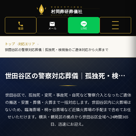
電話
メール
LINE
トップ
対応エリア
世田谷区の警察対応葬儀｜孤独死・検視後のご遺体対応から火葬まで
世田谷区の警察対応葬儀｜孤独死・検視後のご遺体対応から火葬まで
世田谷区で、孤独死・変死・事故死・自死など警察介入となったご遺体
の搬送・安置・葬儀・火葬まで一括対応します。世田谷区内に火葬場は
ないため、臨海斎場・桐ヶ谷斎場など近隣火葬場の手配まで含めてお任
せいただけます。横浜・鶴見区の拠点から世田谷区全域へ24時間365
日、迅速にお迎え。