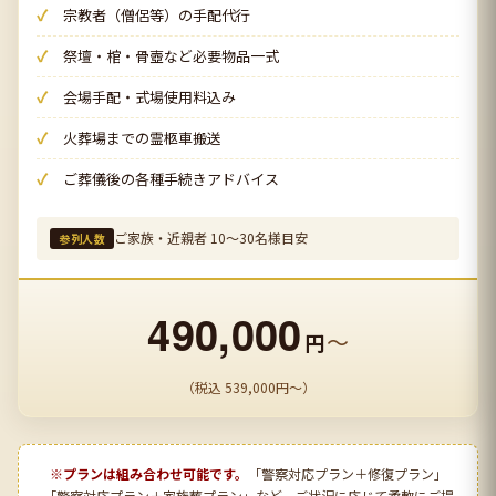
宗教者（僧侶等）の手配代行
祭壇・棺・骨壺など必要物品一式
会場手配・式場使用料込み
火葬場までの霊柩車搬送
ご葬儀後の各種手続きアドバイス
ご家族・近親者 10〜30名様目安
参列人数
490,000
〜
円
（税込 539,000円〜）
※プランは組み合わせ可能です。
「警察対応プラン＋修復プラン」
「警察対応プラン＋家族葬プラン」など、ご状況に応じて柔軟にご提