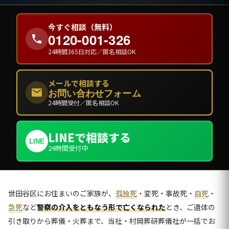
今すぐ相談（無料）
0120-001-326
24時間365日対応／匿名相談OK
メールで相談する
お問い合わせフォーム
24時間受付／匿名相談OK
LINEで相談する
LINE
24時間受付中
世田谷区にお住まいのご家族が、
孤独死
・変死・事故死・
自死
・
急死
など
警察の介入をともなう形で亡くなられた
とき、ご遺体の
引き取りから葬儀・火葬まで、当社・村岡葬研葬儀社が一括でお