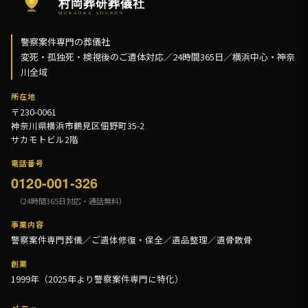
警察案件専門の葬儀社
変死・孤独死・検視後のご遺体対応／24時間365日／横浜中心・神奈
川全域
所在地
〒230-0061
神奈川県横浜市鶴見区佃野町35-2
サカモトビル2階
電話番号
0120-001-326
（24時間365日対応・通話無料）
事業内容
警察案件専門葬儀／ご遺体修復・保全／遺品整理／遺骨散骨
創業
1999年（2025年より警察案件専門に特化）