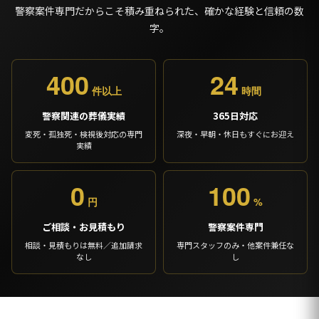
警察案件専門だからこそ積み重ねられた、確かな経験と信頼の数
字。
400
24
件以上
時間
警察関連の葬儀実績
365日対応
変死・孤独死・検視後対応の専門
深夜・早朝・休日もすぐにお迎え
実績
0
100
円
%
ご相談・お見積もり
警察案件専門
相談・見積もりは無料／追加請求
専門スタッフのみ・他案件兼任な
なし
し