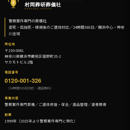
警察案件専門の葬儀社
変死・孤独死・検視後のご遺体対応／24時間365日／横浜中心・神奈
川全域
所在地
〒230-0061
神奈川県横浜市鶴見区佃野町35-2
サカモトビル2階
電話番号
0120-001-326
（24時間365日対応・通話無料）
事業内容
警察案件専門葬儀／ご遺体修復・保全／遺品整理／遺骨散骨
創業
1999年（2025年より警察案件専門に特化）