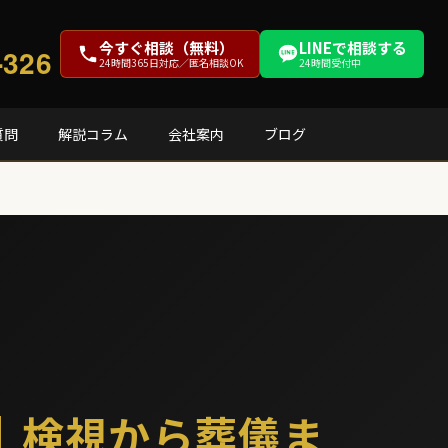
今すぐ相談（無料）
LINEで相談する
-326
24時間365日対応／匿名相談OK
24時間受付中
質問
解説コラム
会社案内
ブログ
｜検視から葬儀ま