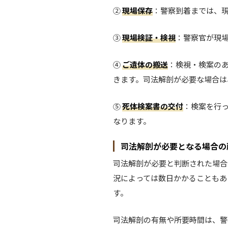
②
現場保存
：警察到着までは、
③
現場検証・検視
：警察官が現
④
ご遺体の搬送
：検視・検案の
きます。司法解剖が必要な場合は
⑤
死体検案書の交付
：検案を行
なります。
司法解剖が必要となる場合の
司法解剖が必要と判断された場合
況によっては数日かかることもあ
す。
司法解剖の有無や所要時間は、警