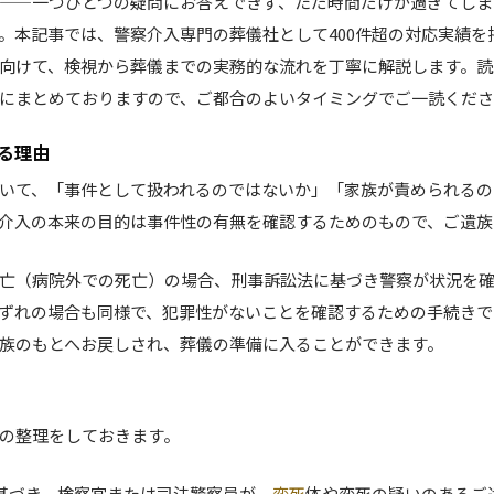
——一つひとつの疑問にお答えできず、ただ時間だけが過ぎてしま
。本記事では、警察介入専門の葬儀社として400件超の対応実績を
向けて、検視から葬儀までの実務的な流れを丁寧に解説します。読
にまとめておりますので、ご都合のよいタイミングでご一読くだ
る理由
いて、「事件として扱われるのではないか」「家族が責められるの
介入の本来の目的は事件性の有無を確認するためのもので、ご遺族
亡（病院外での死亡）の場合、刑事訴訟法に基づき警察が状況を
ずれの場合も同様で、犯罪性がないことを確認するための手続きで
族のもとへお戻しされ、葬儀の準備に入ることができます。
の整理をしておきます。
に基づき、検察官または司法警察員が、
変死
体や変死の疑いのあるご