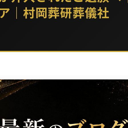
ア｜村岡葬研葬儀社