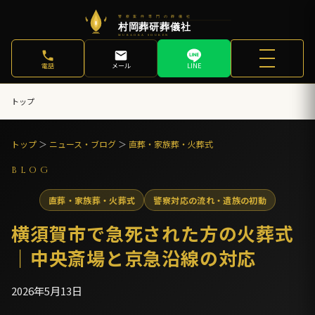
電話
メール
LINE
トップ
トップ
＞
ニュース・ブログ
＞
直葬・家族葬・火葬式
BLOG
直葬・家族葬・火葬式
警察対応の流れ・遺族の初動
横須賀市で急死された方の火葬式
｜中央斎場と京急沿線の対応
2026年5月13日