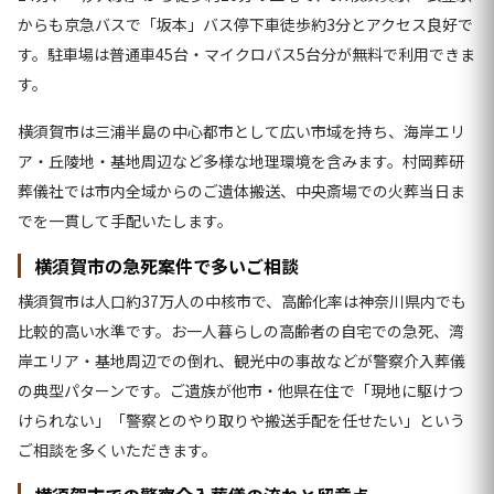
からも京急バスで「坂本」バス停下車徒歩約3分とアクセス良好で
す。駐車場は普通車45台・マイクロバス5台分が無料で利用できま
す。
横須賀市は三浦半島の中心都市として広い市域を持ち、海岸エリ
ア・丘陵地・基地周辺など多様な地理環境を含みます。村岡葬研
葬儀社では市内全域からのご遺体搬送、中央斎場での火葬当日ま
でを一貫して手配いたします。
横須賀市の急死案件で多いご相談
横須賀市は人口約37万人の中核市で、高齢化率は神奈川県内でも
比較的高い水準です。お一人暮らしの高齢者の自宅での急死、湾
岸エリア・基地周辺での倒れ、観光中の事故などが警察介入葬儀
の典型パターンです。ご遺族が他市・他県在住で「現地に駆けつ
けられない」「警察とのやり取りや搬送手配を任せたい」という
ご相談を多くいただきます。