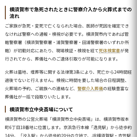
横須賀市で急死されたときに警察介入から火葬式までの
流れ
ご家族が急死・変死で亡くなられた場合、医師が死因を確定でき
なければ警察への通報・検視が必要です。横須賀市内であれば管
轄警察署（横須賀警察署・浦賀警察署・田浦警察署のいずれか所
轄）が初動対応にあたり、現場検証・検視を経て
死体検案書
が発
行されてから、葬儀社へのご遺体引取りが可能になります。
火葬は墓地、埋葬等に関する法律第3条により、死亡から24時間経
過後でないと行えません。検視に時間を要した場合の日程調整、
火葬場の予約、ご親族への連絡など、
警察介入葬儀
の経験豊富な
葬儀社が一括で段取りいたします。
横須賀市立中央斎場について
横須賀市の公営火葬場「横須賀市立中央斎場」は、横須賀市坂本
町6丁目18番地に位置します。京浜急行本線「逸見駅」から徒歩約
14分、「汐入駅」から徒歩約20分の立地で、JR横須賀駅・衣笠駅