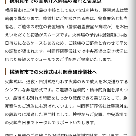
横須賀市での警察介入葬儀の流れと留意点
横須賀市は三浦半島の中核として広い市域を持ち、警察対応は管
轄署で異なります。葬儀社にご相談される際は、警察署名と担当
者名、ご遺体の現在の安置場所（警察署霊安室か病院か）をお伝
えいただくと初動がスムーズです。火葬場の予約は混雑期には数
日待ちになるケースもあるため、ご親族のご都合と合わせて早め
の調整が望まれます。村岡葬研葬儀社では中央斎場の空き状況に
応じた最短スケジュールでのご手配をご提案いたします。
横須賀市での火葬式は村岡葬研葬儀社へ
火葬式は、通夜・告別式を行わず火葬のみで故人をお見送りする
シンプルな葬送形式です。ご遺族の経済的・精神的負担を抑えつ
つ、最後のお別れの時間をしっかり確保できる選び方として、急
死案件のご遺族にも選ばれています。村岡葬研葬儀社は警察対応
の段取りに精通した専門社として、検視からご安置、中央斎場で
の火葬当日までトータルでサポートいたします。
夜間・早朝のご連絡にも24時間365日体制で対応しています。フ