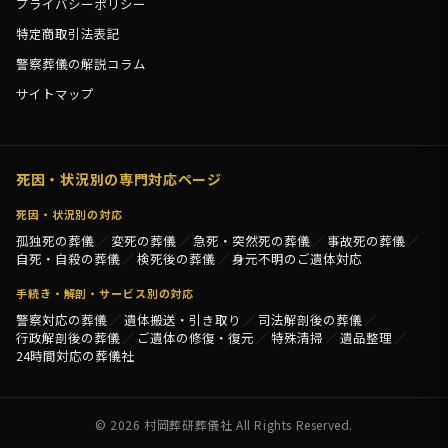
プライバシーポリシー
特定商取引法表記
警察葬儀の解説コラム
サイトマップ
死因・状況別の専門対応ページ
死因・状況別の対応
孤独死の葬儀
変死の葬儀
急死・突然死の葬儀
事故死の葬儀
自死・自殺の葬儀
検死後の葬儀
身元不明のご遺体対応
手続き・解剖・サービス別の対応
警察対応の葬儀
遺体搬送・引き取り
司法解剖後の葬儀
行政解剖後の葬儀
ご遺体の修復・復元
特殊清掃
遺品整理
24時間対応の葬儀社
© 2026 村岡葬研葬儀社 All Rights Reserved.