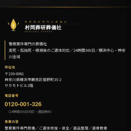
警察案件専門の葬儀社
変死・孤独死・検視後のご遺体対応／24時間365日／横浜中心・神奈
川全域
所在地
〒230-0061
神奈川県横浜市鶴見区佃野町35-2
サカモトビル2階
電話番号
0120-001-326
（24時間365日対応・通話無料）
事業内容
警察案件専門葬儀／ご遺体修復・保全／遺品整理／遺骨散骨