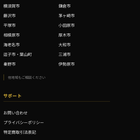
横須賀市
鎌倉市
藤沢市
茅ヶ崎市
平塚市
小田原市
相模原市
厚木市
海老名市
大和市
逗子市・葉山町
三浦市
秦野市
伊勢原市
他地域もご相談ください
サポート
お問い合わせ
プライバシーポリシー
特定商取引法表記