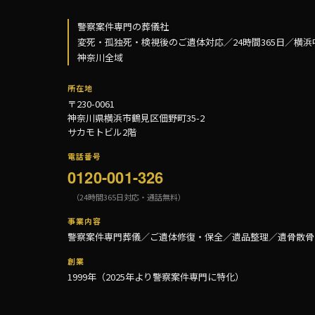
警察案件専門の葬儀社
変死・孤独死・検視後のご遺体対応／24時間365日／横浜
神奈川全域
所在地
〒230-0061
神奈川県横浜市鶴見区佃野町35-2
サカモトビル2階
電話番号
0120-001-326
（24時間365日対応・通話無料）
事業内容
警察案件専門葬儀／ご遺体修復・保全／遺品整理／遺骨散骨
創業
1999年（2025年より警察案件専門に特化）