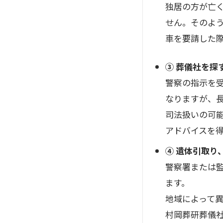
独居の方が亡
せん。そのよ
車を要請した
③ 葬儀社を探
警察の指示を
なりますが、
司法扱いの可
アドバイスを
④ 遺体引取り
警察署または
ます。
地域によって
村岡葬研葬儀