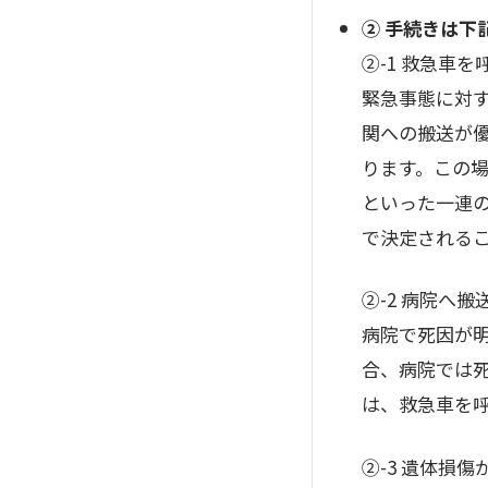
② 手続きは下
②-1 救急車を
緊急事態に対
関への搬送が
ります。この
といった一連
で決定される
②-2 病院へ
病院で死因が
合、病院では
は、救急車を
②-3 遺体損