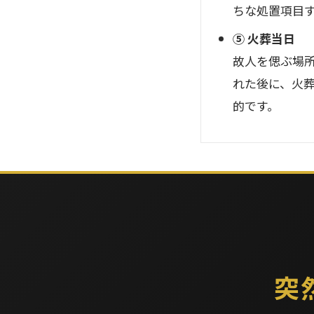
ちな処置項目
⑤ 火葬当日
故人を偲ぶ場
れた後に、火
的です。
突