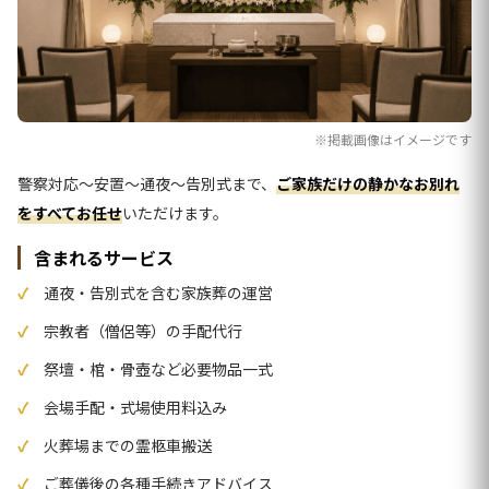
※掲載画像はイメージです
警察対応〜安置〜通夜〜告別式まで、
ご家族だけの静かなお別れ
をすべてお任せ
いただけます。
含まれるサービス
通夜・告別式を含む家族葬の運営
宗教者（僧侶等）の手配代行
祭壇・棺・骨壺など必要物品一式
会場手配・式場使用料込み
火葬場までの霊柩車搬送
ご葬儀後の各種手続きアドバイス