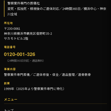
警察案件専門の葬儀社
変死・孤独死・検視後のご遺体対応／24時間365日／横浜中心・神奈
川全域
所在地
〒230-0061
神奈川県横浜市鶴見区佃野町35-2
サカモトビル2階
電話番号
0120-001-326
（24時間365日対応・通話無料）
事業内容
警察案件専門葬儀／ご遺体修復・保全／遺品整理／遺骨散骨
創業
1999年（2025年より警察案件専門に特化）
メニュー
トップ