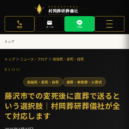
電話
メール
LINE
トップ
トップ
＞
ニュース・ブログ
＞
孤独死・変死・自死
BLOG
孤独死・変死・自死
直葬・家族葬・火葬式
藤沢市での変死後に直葬で送ると
いう選択肢｜村岡葬研葬儀社が全
て対応します