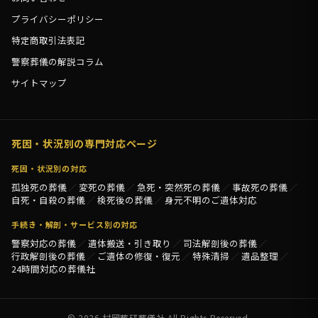
プライバシーポリシー
特定商取引法表記
警察葬儀の解説コラム
サイトマップ
死因・状況別の専門対応ページ
死因・状況別の対応
孤独死の葬儀
変死の葬儀
急死・突然死の葬儀
事故死の葬儀
自死・自殺の葬儀
検死後の葬儀
身元不明のご遺体対応
手続き・解剖・サービス別の対応
警察対応の葬儀
遺体搬送・引き取り
司法解剖後の葬儀
行政解剖後の葬儀
ご遺体の修復・復元
特殊清掃
遺品整理
24時間対応の葬儀社
© 2026 村岡葬研葬儀社 All Rights Reserved.