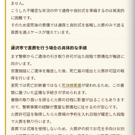
ません。
こうした不確定な状況の中で通夜や告別式を準備するのは現実的
に困難です。
そのため変死後の葬儀では通夜と告別式を省略し火葬のみで送る
直葬を選ぶケースが増えています。
藤沢市で直葬を行う場合の具体的な手順
まず警察からご遺体の引き取り許可が出た段階で葬儀社が搬送に
向かいます。
安置施設にご遺体を搬送した後、死亡届の提出と火葬許可証の取
得を行います。
変死では死亡診断書ではなく
死体検案書
が使われるため、この書
類に基づいた正確な手続きが求められます。
書類の取り扱いを誤ると火葬の日程に影響が出ることもあります
ので、警察事案の経験が豊富な葬儀社に任せるのが安心です。
火葬許可証を取得したら火葬場の予約を入れ日程が確定した段階
で火葬を執り行います。
直葬では式場を使用しないため、火葬炉の前でお花を手向けお別