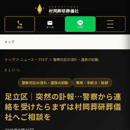
電話
メール
LINE
トップ
トップ
＞
ニュース・ブログ
＞
警察対応の流れ・遺族の初動
BLOG
警察対応の流れ・遺族の初動
費用・手続き・相続
足立区│突然の訃報…警察から連
絡を受けたらまずは村岡葬研葬儀
社へご相談を