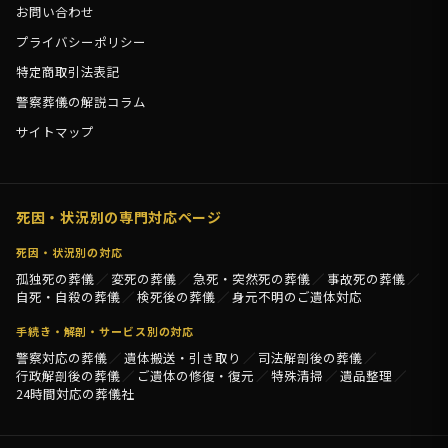
お問い合わせ
プライバシーポリシー
特定商取引法表記
警察葬儀の解説コラム
サイトマップ
死因・状況別の専門対応ページ
死因・状況別の対応
孤独死の葬儀
変死の葬儀
急死・突然死の葬儀
事故死の葬儀
自死・自殺の葬儀
検死後の葬儀
身元不明のご遺体対応
手続き・解剖・サービス別の対応
警察対応の葬儀
遺体搬送・引き取り
司法解剖後の葬儀
行政解剖後の葬儀
ご遺体の修復・復元
特殊清掃
遺品整理
24時間対応の葬儀社