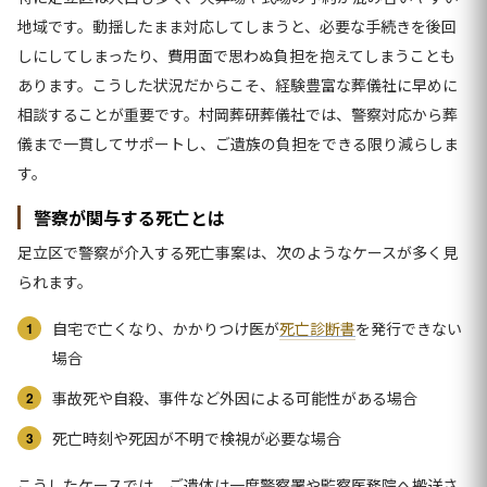
地域です。動揺したまま対応してしまうと、必要な手続きを後回
しにしてしまったり、費用面で思わぬ負担を抱えてしまうことも
あります。こうした状況だからこそ、経験豊富な葬儀社に早めに
相談することが重要です。村岡葬研葬儀社では、警察対応から葬
儀まで一貫してサポートし、ご遺族の負担をできる限り減らしま
す。
警察が関与する死亡とは
足立区で警察が介入する死亡事案は、次のようなケースが多く見
られます。
自宅で亡くなり、かかりつけ医が
死亡診断書
を発行できない
場合
事故死や自殺、事件など外因による可能性がある場合
死亡時刻や死因が不明で検視が必要な場合
こうしたケースでは、ご遺体は一度警察署や監察医務院へ搬送さ