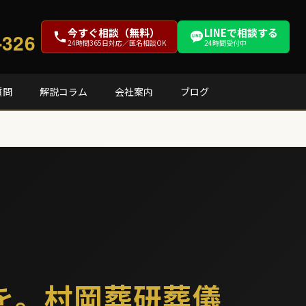
今すぐ相談（無料）
LINEで相談する
-326
24時間365日対応／匿名相談OK
24時間受付中
質問
解説コラム
会社案内
ブログ
を。村岡葬研葬儀