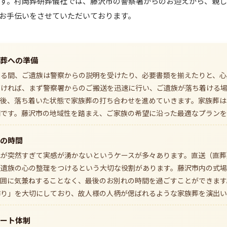
す。村岡葬研葬儀社では、藤沢市の警察署からのお迎えから、親
お手伝いをさせていただいております。
葬への準備
いる間、ご遺族は警察からの説明を受けたり、必要書類を揃えたりと、心
だければ、まず警察署からのご搬送を迅速に行い、ご遺族が落ち着ける
の後、落ち着いた状態で家族葬の打ち合わせを進めていきます。家族葬は
間です。藤沢市の地域性を踏まえ、ご家族の希望に沿った最適なプランを
の時間
れが突然すぎて実感が湧かないというケースが多々あります。直送（直葬
ご遺族の心の整理をつけるという大切な役割があります。藤沢市内の式
周囲に気兼ねすることなく、最後のお別れの時間を過ごすことができます
作り」を大切にしており、故人様の人柄が偲ばれるような家族葬を演出い
ート体制