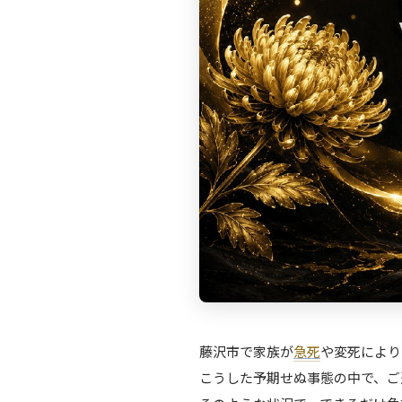
藤沢市で家族が
急死
や変死により
こうした予期せぬ事態の中で、ご