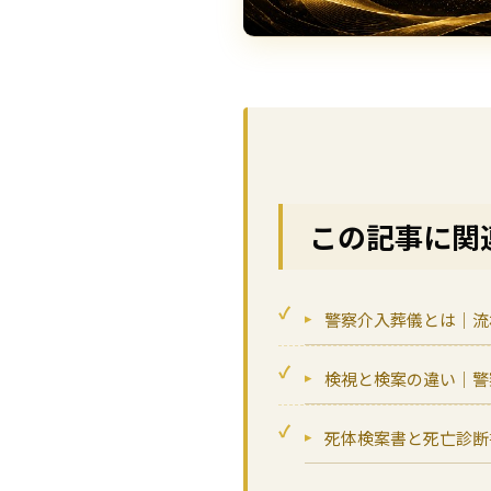
この記事に関
警察介入葬儀とは｜流
検視と検案の違い｜警
死体検案書と死亡診断