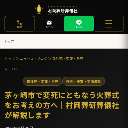
電話
メール
LINE
トップ
トップ
＞
ニュース・ブログ
＞
孤独死・変死・自死
BLOG
孤独死・変死・自死
検視・検案・司法解剖
茅ヶ崎市で変死にともなう火葬式
をお考えの方へ｜村岡葬研葬儀社
が解説します