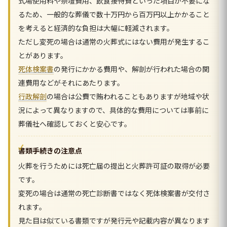
式場使用料や祭壇費用、飲食接待費といった項目が不要にな
るため、一般的な葬儀で数十万円から百万円以上かかること
を考えると経済的な負担は大幅に軽減されます。
ただし変死の場合は通常の火葬式にはない費用が発生するこ
とがあります。
死体検案書
の発行にかかる費用や、解剖が行われた場合の関
連費用などがそれにあたります。
行政解剖
の場合は公費で賄われることもありますが地域や状
況によって異なりますので、具体的な費用については事前に
葬儀社へ確認しておくと安心です。
書類手続きの注意点
火葬を行うためには死亡届の提出と火葬許可証の取得が必要
です。
変死の場合は通常の死亡診断書ではなく死体検案書が交付さ
れます。
見た目は似ている書類ですが発行元や記載内容が異なります