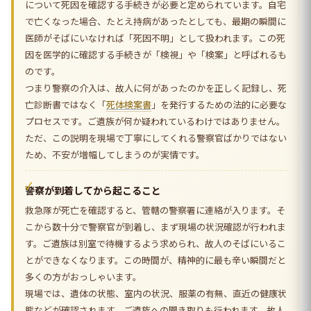
について死因を確認する手続きが必要と定められています。自宅
で亡くなった場合、たとえ持病があったとしても、最期の瞬間に
医師がそばにいなければ「死因不明」として扱われます。この死
因を医学的に確認する手続きが「検視」や「検案」と呼ばれるも
のです。
つまり警察の介入は、故人に何があったのかを正しく記録し、死
亡診断書ではなく「
死体検案書
」を発行するための法的に必要な
プロセスです。ご遺族が何か疑われているわけではありません。
ただ、この説明を現場で丁寧にしてくれる警察官ばかりではない
ため、不安が増幅してしまうのが実情です。
警察が到着してから起こること
救急隊が死亡を確認すると、管轄の警察署に連絡が入ります。そ
こから数十分で警察官が到着し、まず現場の状況確認が行われま
す。ご遺族は別室で待機するよう求められ、故人のそばにいるこ
とができなくなります。この時間が、精神的に最も辛い瞬間だと
多くの方がおっしゃいます。
現場では、遺体の状態、室内の状況、服薬の有無、直近の健康状
態などが確認されます。ご遺族への聞き取りも行われます。故人