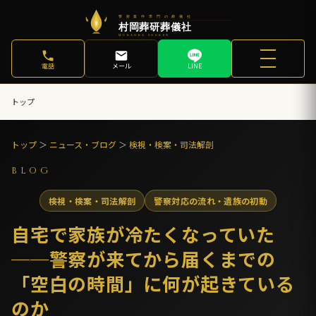
電話
メール
LINE
トップ
トップ
＞
ニュース・ブログ
＞
検視・検案・司法解剖
BLOG
検視・検案・司法解剖
警察対応の流れ・遺族の初動
自宅で家族が冷たくなっていた
──警察が来てから届くまでの
「空白の時間」に何が起きている
のか