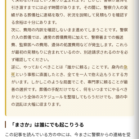
引き渡すまでには必ず時間があります。その間に、警察介入の実
績がある葬儀社に連絡を取り、状況を説明して見積もりを確認す
る余裕は十分にあります。
次に、費用の内訳を確認しないまま進めてしまうことです。警察
介入の葬儀では、通常の葬儀費用に加えて、警察署までの搬送
費、監察医への費用、遺体の処置費用などが発生します。これら
が最初の見積もりに含まれているのか、別途請求されるのかを必
ず確認してください。
逆に、やっておくべきことは「誰かに頼る」ことです。身内の
急
死
という事態に直面したとき、全てを一人で抱え込もうとする方
がいます。しかしこのような局面でこそ、専門家に頼ることが最
善の選択です。葬儀の手配だけでなく、何をいつまでにやるべき
かという全体のスケジュールを整理してもらうだけでも、頭の中
の混乱は大幅に収まります。
「まさか」は誰にでも起こりうる
この記事を読んでいる方の中には、今まさに警察からの連絡を受