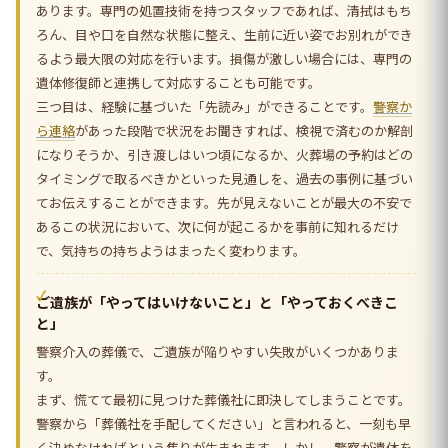
あります。専門の処置技術を持つスタッフであれば、清拭はもち
ろん、目や口を自然な状態に整え、生前に近い姿でお別れができ
るよう最大限の対応を行います。損傷が激しい場合には、専門の
遺体修復師と連携して対応することも可能です。
三つ目は、経験に基づいた「先読み」ができることです。
警察か
ら連絡
があった段階で状況をお聞きすれば、検視で済むのか解剖
になりそうか、引き渡しはいつ頃になるか、火葬場の予約はどの
タイミングで取るべきかといった見通しを、過去の事例に基づい
てお伝えすることができます。先が見えないことが最大の不安で
あるこの状況において、次に何が起こるかを事前に知れるだけ
で、気持ちの持ちようはまったく変わります。
ご遺族が「やってはいけないこと」と「やっておくべきこ
と」
警察介入の葬儀で、ご遺族が陥りやすい失敗がいくつかありま
す。
まず、慌てて最初に見つけた葬儀社に即決してしまうことです。
警察から「葬儀社を手配してください」と言われると、一刻も早
く決めなければという焦りが生まれます。しかし、警察が遺体を