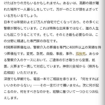
けたばかりの方もいるかもしれません。あるいは、高齢の親が離
れた場所で一人暮らしをしていて、万が一のことが頭をよぎって
いる方もいるでしょう。
日本では年間およそ17万人が自宅で亡くなっており、その多くに
警察が関与しています。これは特殊な出来事ではなく、誰の人生
にも起こりうることです。そして、そのとき最も必要なのは、こ
の分野に精通した専門家の存在です。
村岡葬研葬儀社は、警察介入の葬儀を専門に400件以上の実績を持
つ葬儀社です。変死、急死、自殺、事故、事件、
孤独死
。あらゆ
る警察介入のケースにおいて、ご遺体の引き取りから安置、処
置、火葬まで一貫して対応しています。神奈川全域から（県外も
応相談）いただけます。
深夜でも早朝でも、電話一本でご相談を承ります。「何をすれば
いいかわからない」──その一言だけで構いません。次に何が起
こるのか、何をすべきなのかを、経験に基づいて一つひとつお伝
えします。