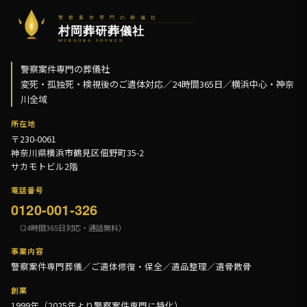
警察案件専門の葬儀社
変死・孤独死・検視後のご遺体対応／24時間365日／横浜中心・神奈
川全域
所在地
〒230-0061
神奈川県横浜市鶴見区佃野町35-2
サカモトビル2階
電話番号
0120-001-326
（24時間365日対応・通話無料）
事業内容
警察案件専門葬儀／ご遺体修復・保全／遺品整理／遺骨散骨
創業
1999年（2025年より警察案件専門に特化）