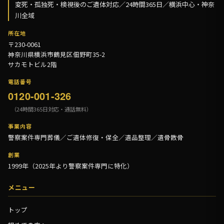
変死・孤独死・検視後のご遺体対応／24時間365日／横浜中心・神奈
川全域
所在地
〒230-0061
神奈川県横浜市鶴見区佃野町35-2
サカモトビル2階
電話番号
0120-001-326
（24時間365日対応・通話無料）
事業内容
警察案件専門葬儀／ご遺体修復・保全／遺品整理／遺骨散骨
創業
1999年（2025年より警察案件専門に特化）
メニュー
トップ