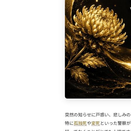
突然の知らせに戸惑い、悲しみの
特に
孤独死
や
変死
といった警察が