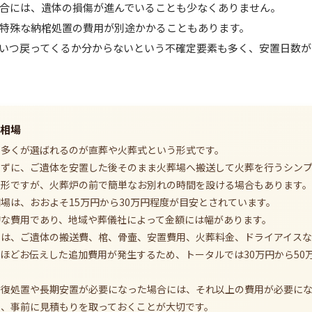
合には、遺体の損傷が進んでいることも少なくありません。
特殊な納棺処置の費用が別途かかることもあります。
いつ戻ってくるか分からないという不確定要素も多く、安置日数が
相場
の多くが選ばれるのが直葬や火葬式という形式です。
わずに、ご遺体を安置した後そのまま火葬場へ搬送して火葬を行うシン
た形ですが、火葬炉の前で簡単なお別れの時間を設ける場合もあります。
場は、おおよそ15万円から30万円程度が目安とされています。
な費用であり、地域や葬儀社によって金額には幅があります。
ては、ご遺体の搬送費、棺、骨壷、安置費用、火葬料金、ドライアイスな
ほどお伝えした追加費用が発生するため、トータルでは30万円から50
修復処置や長期安置が必要になった場合には、それ以上の費用が必要に
し、事前に見積もりを取っておくことが大切です。