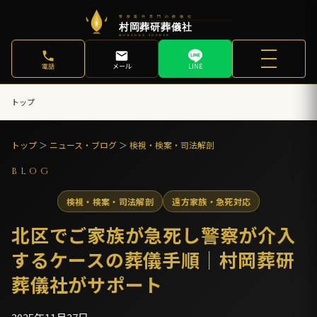
電話
メール
LINE
トップ
トップ
＞
ニュース・ブログ
＞
検視・検案・司法解剖
BLOG
検視・検案・司法解剖
遠方家族・急死対応
北区でご家族が急死し警察が介入
するケースの葬儀手順｜村岡葬研
葬儀社がサポート