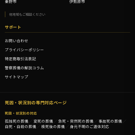
秦野市
伊勢原市
他地域もご相談ください
サポート
お問い合わせ
プライバシーポリシー
特定商取引法表記
警察葬儀の解説コラム
サイトマップ
死因・状況別の専門対応ページ
死因・状況別の対応
孤独死の葬儀
変死の葬儀
急死・突然死の葬儀
事故死の葬儀
自死・自殺の葬儀
検死後の葬儀
身元不明のご遺体対応