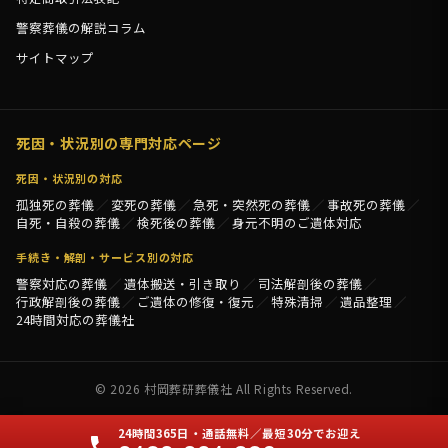
警察葬儀の解説コラム
サイトマップ
死因・状況別の専門対応ページ
死因・状況別の対応
孤独死の葬儀
変死の葬儀
急死・突然死の葬儀
事故死の葬儀
自死・自殺の葬儀
検死後の葬儀
身元不明のご遺体対応
手続き・解剖・サービス別の対応
警察対応の葬儀
遺体搬送・引き取り
司法解剖後の葬儀
行政解剖後の葬儀
ご遺体の修復・復元
特殊清掃
遺品整理
24時間対応の葬儀社
© 2026 村岡葬研葬儀社 All Rights Reserved.
24時間365日・通話無料／最短30分でお迎え