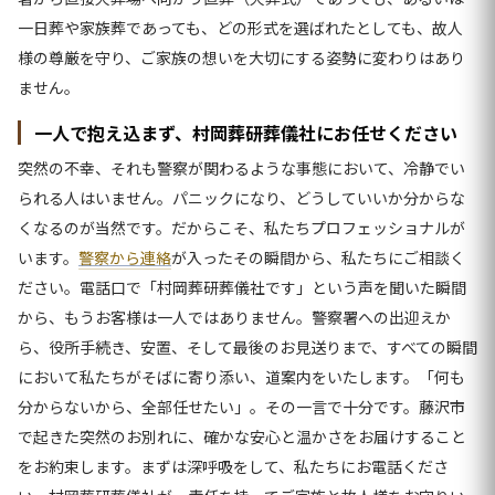
一日葬や家族葬であっても、どの形式を選ばれたとしても、故人
様の尊厳を守り、ご家族の想いを大切にする姿勢に変わりはあり
ません。
一人で抱え込まず、村岡葬研葬儀社にお任せください
突然の不幸、それも警察が関わるような事態において、冷静でい
られる人はいません。パニックになり、どうしていいか分からな
くなるのが当然です。だからこそ、私たちプロフェッショナルが
います。
警察から連絡
が入ったその瞬間から、私たちにご相談く
ださい。電話口で「村岡葬研葬儀社です」という声を聞いた瞬間
から、もうお客様は一人ではありません。警察署への出迎えか
ら、役所手続き、安置、そして最後のお見送りまで、すべての瞬間
において私たちがそばに寄り添い、道案内をいたします。「何も
分からないから、全部任せたい」。その一言で十分です。藤沢市
で起きた突然のお別れに、確かな安心と温かさをお届けすること
をお約束します。まずは深呼吸をして、私たちにお電話くださ