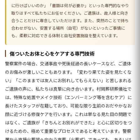
に行けばいいのか」「書類は何が必要か」といった専門的なやり
取りはすべて私たちにお任せください。ご遺族は、故人様と向き
合うことだけに専念していただけます。また、突然のことで持ち
合わせがない、安置する場所（自宅）がないといったご事情に
も、柔軟に対応できる体制と自社安置施設を整えています。
傷ついたお体と心をケアする専門技術
警察案件の場合、交通事故や死後経過の長いケースなど、ご遺体
のお傷みが激しいこともあります。「変わり果てた姿を見たくな
い」「このままでは友人にお別れしてもらえない」と苦しまれる
ご遺族の声に、私たちは真摯に向き合います。村岡葬研葬儀社で
は、特殊な処置やメイク技術（エンバーミング等を含むケア）に
長けたスタッフが在籍しており、可能な限り生前のおだやかなお
顔に近づける修復ケアを行います。これは単なる見た目の問題で
はなく、ご遺族が「きちんとお別れができた」と心に区切りをつ
けるための、極めて重要なプロセスであると考えています。警察
署から直接火葬場へ向かう直葬（火葬式）であっても、あるいは