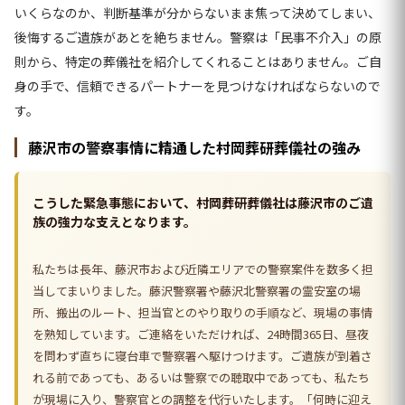
いくらなのか、判断基準が分からないまま焦って決めてしまい、
後悔するご遺族があとを絶ちません。警察は「民事不介入」の原
則から、特定の葬儀社を紹介してくれることはありません。ご自
身の手で、信頼できるパートナーを見つけなければならないので
す。
藤沢市の警察事情に精通した村岡葬研葬儀社の強み
こうした緊急事態において、村岡葬研葬儀社は藤沢市のご遺
族の強力な支えとなります。
私たちは長年、藤沢市および近隣エリアでの警察案件を数多く担
当してまいりました。藤沢警察署や藤沢北警察署の霊安室の場
所、搬出のルート、担当官とのやり取りの手順など、現場の事情
を熟知しています。ご連絡をいただければ、24時間365日、昼夜
を問わず直ちに寝台車で警察署へ駆けつけます。ご遺族が到着さ
れる前であっても、あるいは警察での聴取中であっても、私たち
が現場に入り、警察官との調整を代行いたします。「何時に迎え