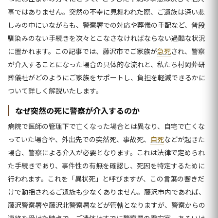
事ではありません。突然の不幸に見舞われた際、ご遺族は深い悲
しみの中にいながらも、警察署での対応や葬儀の手配など、普段
馴染みのない手続きを次々とこなさなければならない過酷な状況
に置かれます。この記事では、藤沢市でご家族が
急死
され、警察
が介入することになった場合の具体的な流れと、私たち村岡葬研
葬儀社がどのようにご家族をサポートし、負担を軽減できるかに
ついて詳しく解説いたします。
なぜ突然の死に警察が介入するのか
病院で医師の管理下で亡くなった場合とは異なり、自宅で亡くな
っていた場合や、外出先での突然死、事故死、
自死
などが起きた
場合、警察による介入が必要となります。これは法律で定められ
た手続きであり、事件性の有無を確認し、死因を特定するために
行われます。これを「異状死」と呼びますが、この言葉の響きだ
けで動揺されるご遺族も少なくありません。藤沢市内であれば、
藤沢警察署や藤沢北警察署などが管轄となりますが、警察からの