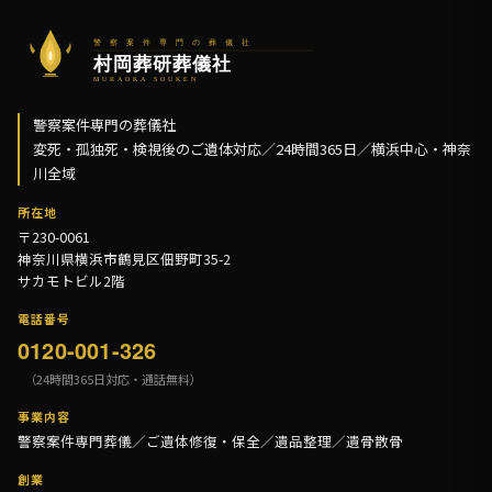
警察案件専門の葬儀社
変死・孤独死・検視後のご遺体対応／24時間365日／横浜中心・神奈
川全域
所在地
〒230-0061
神奈川県横浜市鶴見区佃野町35-2
サカモトビル2階
電話番号
0120-001-326
（24時間365日対応・通話無料）
事業内容
警察案件専門葬儀／ご遺体修復・保全／遺品整理／遺骨散骨
創業