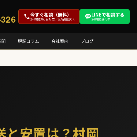
今すぐ相談（無料）
LINEで相談する
-326
24時間365日対応／匿名相談OK
24時間受付中
質問
解説コラム
会社案内
ブログ
送と安置は？村岡