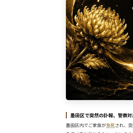
墨田区で突然の訃報、警察対
墨田区内でご家族が
急死
され、突